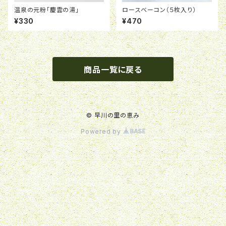
温泉の元粉「慶雲の湯」
ロースベーコン（５枚入り）
¥330
¥470
商品一覧に戻る
© 早川の里の恵み
Powered by